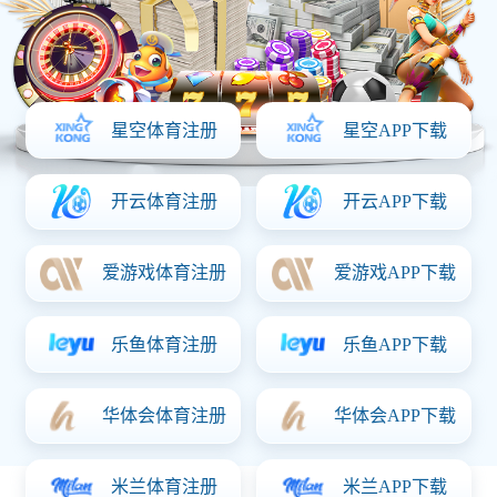
锌铝合金丝
?铁丝网?
关于6686平台
公司简介
企业文化
资质荣誉
发展历程
公司实力
生产车间
服务优势
新闻中心
行业新闻