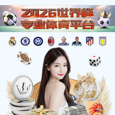
欢迎光临6686平台
外贸经理：郭春莹
gina@xtiron.cn
+86 17703151618
首页
产品中心
钉子
镀锌丝
退火丝
磷化丝