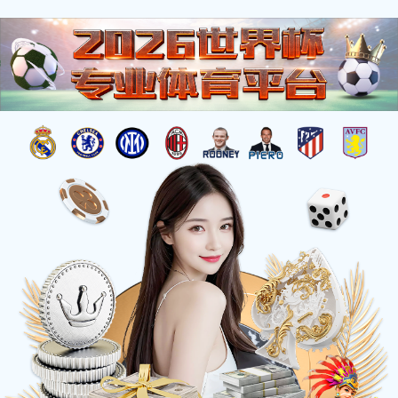
欢迎光临6686平台
外贸经理：郭春莹
gina@xtiron.cn
+86 17703151618
首页
产品中心
钉子
镀锌丝
退火丝
磷化丝