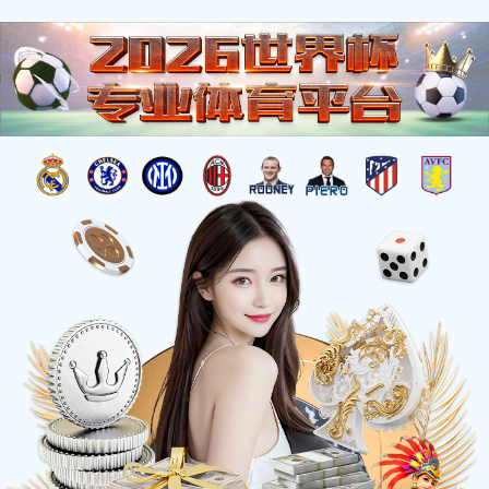
欢迎光临6686平台
外贸经理：郭春莹
gina@xtiron.cn
+86 17703151618
首页
产品中心
钉子
镀锌丝
退火丝
磷化丝