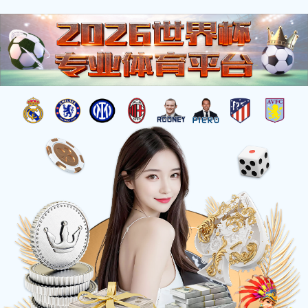
欢迎光临6686平台
外贸经理：郭春莹
gina@xtiron.cn
+86 17703151618
首页
产品中心
钉子
镀锌丝
退火丝
磷化丝