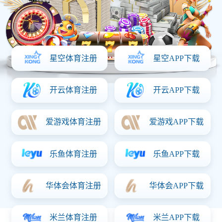
锌铝合金丝
?铁丝网?
关于6686平台
公司简介
企业文化
资质荣誉
发展历程
公司实力
生产车间
服务优势
新闻中心
行业新闻