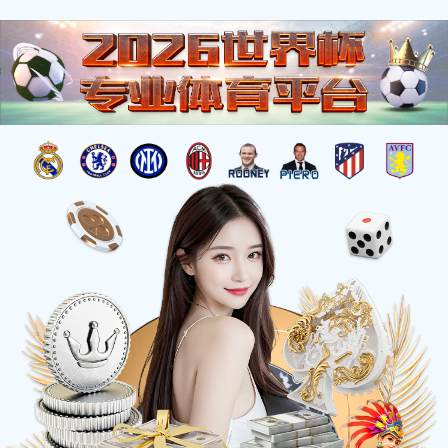
欢迎光临6686平台
外贸经理：郭春莹
gina@xtiron.cn
+86 17703151618
首页
产品中心
钉子
镀锌丝
退火丝
磷化丝